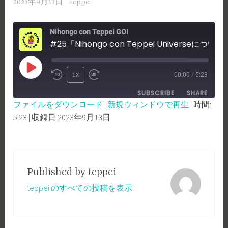
2023年9月13日
teppei
Nihongo con Teppei GO!
#25「Nihongo con Teppei Universeについて！」
PLAY
1X
00:00
/
5:23
REWIND
FAST
EPISODE
SUBSCRIBE
SHARE
10
FORWARD
ファイルをダウンロード
|
新規ウィンドウで再生
|
時間:
SECONDS
30
5:23
|
収録日 2023年9月13日
SHARE
RSS FEED
SECONDS
LINK
EMBED
Published by
teppei
teppei のすべての投稿を表示