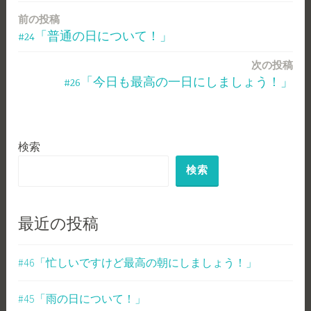
前の投稿
投
#24「普通の日について！」
稿
次の投稿
ナ
#26「今日も最高の一日にしましょう！」
ビ
ゲ
検索
ー
検索
シ
ョ
ン
最近の投稿
#46「忙しいですけど最高の朝にしましょう！」
#45「雨の日について！」