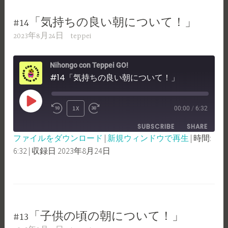
EMBED
#14「気持ちの良い朝について！」
2023年8月24日
teppei
Nihongo con Teppei GO!
#14「気持ちの良い朝について！」
PLAY
1X
00:00
/
6:32
REWIND
FAST
EPISODE
SUBSCRIBE
SHARE
10
FORWARD
ファイルをダウンロード
|
新規ウィンドウで再生
|
時間:
SECONDS
30
6:32
|
収録日 2023年8月24日
SHARE
RSS FEED
SECONDS
LINK
EMBED
#13「子供の頃の朝について！」