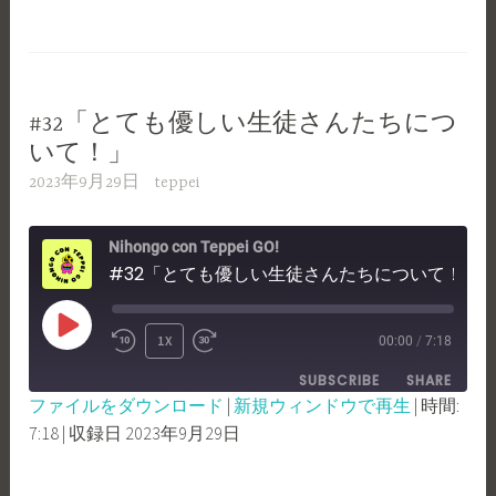
RSS FEED
SECONDS
LINK
EMBED
#32「とても優しい生徒さんたちにつ
いて！」
2023年9月29日
teppei
Nihongo con Teppei GO!
#32「とても優しい生徒さんたちについて！」
PLAY
1X
00:00
/
7:18
REWIND
FAST
EPISODE
SUBSCRIBE
SHARE
10
FORWARD
ファイルをダウンロード
|
新規ウィンドウで再生
|
時間:
SECONDS
30
7:18
|
収録日 2023年9月29日
SHARE
RSS FEED
SECONDS
LINK