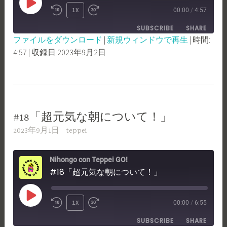
PLAY
1X
00:00
/
4:57
REWIND
FAST
EPISODE
SUBSCRIBE
SHARE
10
FORWARD
ファイルをダウンロード
|
新規ウィンドウで再生
|
時間:
SECONDS
30
4:57
|
収録日 2023年9月2日
SHARE
RSS FEED
SECONDS
LINK
EMBED
#18「超元気な朝について！」
2023年9月1日
teppei
Nihongo con Teppei GO!
#18「超元気な朝について！」
PLAY
1X
00:00
/
6:55
REWIND
FAST
EPISODE
SUBSCRIBE
SHARE
10
FORWARD