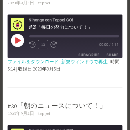
2023年9月5日
teppei
Nihongo con Teppei GO!
#21「毎日の努力について！」
PLAY
1X
00:00
/
5:14
REWIND
FAST
EPISODE
SUBSCRIBE
SHARE
10
FORWARD
ファイルをダウンロード
|
新規ウィンドウで再生
|
時間:
SECONDS
30
5:14
|
収録日 2023年9月5日
SHARE
RSS FEED
SECONDS
LINK
EMBED
#20「朝のニュースについて！」
2023年9月4日
teppei