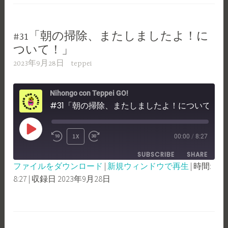
EMBED
#31「朝の掃除、またしましたよ！に
ついて！」
2023年9月28日
teppei
Nihongo con Teppei GO!
#31「朝の掃除、またしましたよ！について！」
PLAY
1X
00:00
/
8:27
REWIND
FAST
EPISODE
SUBSCRIBE
SHARE
10
FORWARD
ファイルをダウンロード
|
新規ウィンドウで再生
|
時間:
SECONDS
30
8:27
|
収録日 2023年9月28日
SHARE
RSS FEED
SECONDS
LINK
EMBED