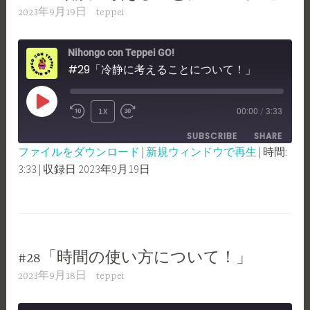
2023年9月19日
teppei
Nihongo con Teppei GO!
#29「冷静に考えることについて！」
PLAY
1X
00:00
/
3:33
REWIND
FAST
EPISODE
SUBSCRIBE
SHARE
10
FORWARD
ファイルをダウンロード
|
新規ウィンドウで再生
|
時間:
SECONDS
30
3:33
|
収録日 2023年9月19日
SHARE
RSS FEED
SECONDS
LINK
EMBED
#28「時間の使い方について！」
2023年9月18日
teppei