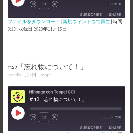
PLAY
1X
00:00
/
9:10
REWIND
FAST
EPISODE
SUBSCRIBE
SHARE
10
FORWARD
ファイルをダウンロード
|
新規ウィンドウで再生
|
時間:
SECONDS
30
9:10
|
収録日 2023年11月15日
SHARE
RSS FEED
SECONDS
LINK
EMBED
#42「忘れ物について！」
2023年11月6日
teppei
Nihongo con Teppei GO!
#42「忘れ物について！」
PLAY
1X
00:00
/
7:50
REWIND
FAST
EPISODE
SUBSCRIBE
SHARE
10
FORWARD