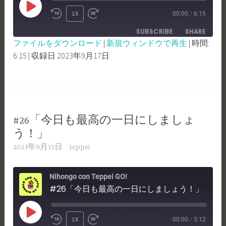
PLAY
1X
00:00
/
6:15
REWIND
FAST
EPISODE
SUBSCRIBE
SHARE
10
FORWARD
ファイルをダウンロード
|
新規ウィンドウで再生
|
時間:
SECONDS
30
6:15
|
収録日 2023年9月17日
SHARE
RSS FEED
SECONDS
LINK
EMBED
#26「今日も最高の一日にしましょ
う！」
2023年9月15日
teppei
Nihongo con Teppei GO!
#26「今日も最高の一日にしましょう！」
PLAY
1X
00:00
/
5:12
REWIND
FAST