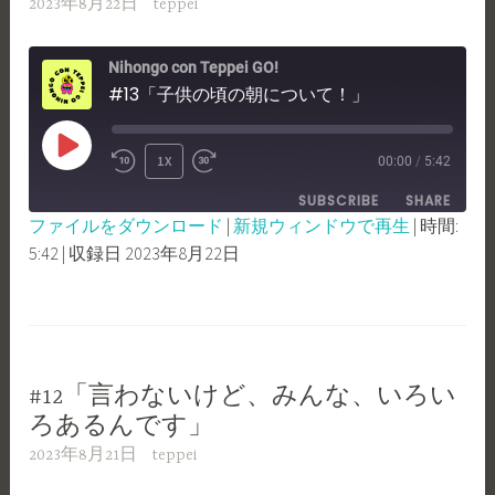
2023年8月22日
teppei
Nihongo con Teppei GO!
#13「子供の頃の朝について！」
PLAY
1X
00:00
/
5:42
REWIND
FAST
EPISODE
SUBSCRIBE
SHARE
10
FORWARD
ファイルをダウンロード
|
新規ウィンドウで再生
|
時間:
SECONDS
30
5:42
|
収録日 2023年8月22日
SHARE
RSS FEED
SECONDS
LINK
EMBED
#12「言わないけど、みんな、いろい
ろあるんです」
2023年8月21日
teppei