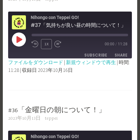
Nihongo con Teppei GO!
#37「気持ちが良い昼の時間について！」
PLAY
1X
00:00
/
11:28
REWIND
FAST
EPISODE
SUBSCRIBE
SHARE
10
FORWARD
ファイルをダウンロード
|
新規ウィンドウで再生
|
時間:
SECONDS
30
11:28
|
収録日 2023年10月16日
SHARE
RSS FEED
SECONDS
LINK
EMBED
#36「金曜日の朝について！」
2023年10月13日
teppei
Nihongo con Teppei GO!