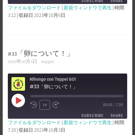
SUBSCRIBE
SHARE
10
FORWARD
ファイルをダウンロード
|
新規ウィンドウで再生
|
時間:
SECONDS
30
3:12
|
収録日 2023年10月6日
SHARE
RSS FEED
SECONDS
LINK
EMBED
#33「卵について！」
2023年10月3日
teppei
Nihongo con Teppei GO!
#33「卵について！」
PLAY
1X
00:00
/
7:20
REWIND
FAST
EPISODE
SUBSCRIBE
SHARE
10
FORWARD
ファイルをダウンロード
|
新規ウィンドウで再生
|
時間:
SECONDS
30
7:20
|
収録日 2023年10月3日
SHARE