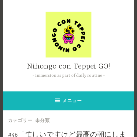
コ
ン
テ
ン
ツ
へ
ス
キ
ッ
Nihongo con Teppei GO!
プ
Immersion as part of daily routine
メニュー
カテゴリー:
未分類
#46「忙しいですけど最高の朝にしま