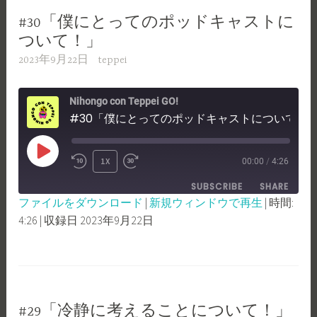
#30「僕にとってのポッドキャストに
ついて！」
2023年9月22日
teppei
Nihongo con Teppei GO!
#30「僕にとってのポッドキャストについて！」
PLAY
1X
00:00
/
4:26
REWIND
FAST
EPISODE
SUBSCRIBE
SHARE
10
FORWARD
ファイルをダウンロード
|
新規ウィンドウで再生
|
時間:
SECONDS
30
4:26
|
収録日 2023年9月22日
SHARE
RSS FEED
SECONDS
LINK
EMBED
#29「冷静に考えることについて！」