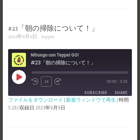
LINK
EMBED
#23「朝の掃除について！」
2023年9月9日
teppei
Nihongo con Teppei GO!
#23「朝の掃除について！」
PLAY
1X
00:00
/
5:28
REWIND
FAST
EPISODE
SUBSCRIBE
SHARE
10
FORWARD
ファイルをダウンロード
|
新規ウィンドウで再生
|
時間:
SECONDS
30
5:28
|
収録日 2023年9月9日
SHARE
RSS FEED
SECONDS
LINK
EMBED