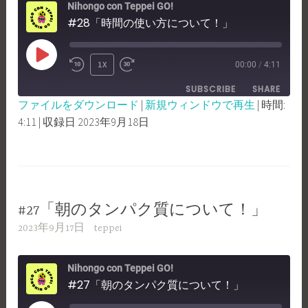
Nihongo con Teppei GO!
#28「時間の使い方について！」
PLAY
1X
00:00
/
4:11
REWIND
FAST
EPISODE
SUBSCRIBE
SHARE
10
FORWARD
ファイルをダウンロード
|
新規ウィンドウで再生
|
時間:
SECONDS
30
4:11
|
収録日 2023年9月18日
SHARE
RSS FEED
SECONDS
LINK
EMBED
#27「朝のタンパク質について！」
2023年9月17日
teppei
Nihongo con Teppei GO!
#27「朝のタンパク質について！」