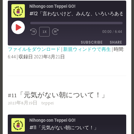
Nihongo con Teppei GO!
#12「言わないけど、みんな、いろいろあるんです」
PLAY
1X
00:00
/
6:44
REWIND
FAST
EPISODE
SUBSCRIBE
SHARE
10
FORWARD
ファイルをダウンロード
|
新規ウィンドウで再生
|
時間:
SECONDS
30
6:44
|
収録日 2023年8月21日
SHARE
RSS FEED
SECONDS
LINK
EMBED
#11「元気がない朝について！」
2023年8月19日
teppei
Nihongo con Teppei GO!
#11「元気がない朝について！」