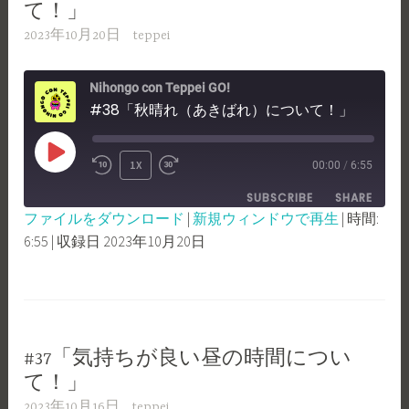
て！」
2023年10月20日
teppei
Nihongo con Teppei GO!
#38「秋晴れ（あきばれ）について！」
PLAY
1X
00:00
/
6:55
REWIND
FAST
EPISODE
SUBSCRIBE
SHARE
10
FORWARD
ファイルをダウンロード
|
新規ウィンドウで再生
|
時間:
SECONDS
30
6:55
|
収録日 2023年10月20日
SHARE
RSS FEED
SECONDS
LINK
EMBED
#37「気持ちが良い昼の時間につい
て！」
2023年10月16日
teppei