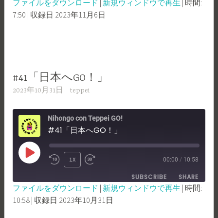
ファイルをダウンロード
|
新規ウィンドウで再生
|
時間:
SECONDS
30
7:50
|
収録日 2023年11月6日
SHARE
RSS FEED
SECONDS
LINK
EMBED
#41「日本へGO！」
2023年10月31日
teppei
Nihongo con Teppei GO!
#41「日本へGO！」
PLAY
1X
00:00
/
10:58
REWIND
FAST
EPISODE
SUBSCRIBE
SHARE
10
FORWARD
ファイルをダウンロード
|
新規ウィンドウで再生
|
時間:
SECONDS
30
10:58
|
収録日 2023年10月31日
SHARE
RSS FEED
SECONDS