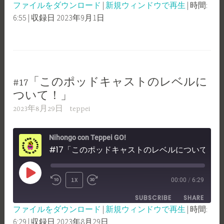
ファイルをダウンロード
|
新規ウィンドウで再生
|
時間:
SECONDS
30
6:55
|
収録日 2023年9月1日
SHARE
RSS FEED
SECONDS
LINK
EMBED
#17「このポッドキャストのレベルに
ついて！」
2023年8月29日
teppei
Nihongo con Teppei GO!
#17「このポッドキャストのレベルについて！」
PLAY
1X
00:00
/
6:29
REWIND
FAST
EPISODE
SUBSCRIBE
SHARE
10
FORWARD
ファイルをダウンロード
|
新規ウィンドウで再生
|
時間:
SECONDS
30
6:29
|
収録日 2023年8月29日