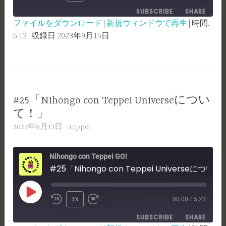
EPISODE
SUBSCRIBE
SHARE
10
FORWARD
ファイルをダウンロード
|
新規ウィンドウで再生
|
時間:
SECONDS
30
5:12
|
収録日 2023年9月15日
SHARE
RSS FEED
SECONDS
LINK
EMBED
#25「Nihongo con Teppei Universeについ
て！」
2023年9月13日
teppei
Nihongo con Teppei GO!
#25「Nihongo con Teppei Universeについて！」
PLAY
1X
00:00
/
5:23
REWIND
FAST
EPISODE
SUBSCRIBE
SHARE
10
FORWARD