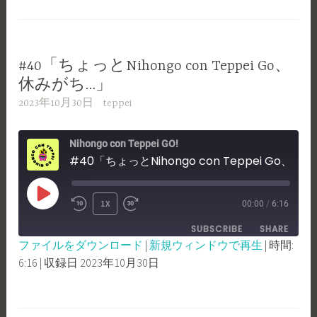
LINK
EMBED
#40「ちょっとNihongo con Teppei Go、
休みがち…」
2023年10月30日
teppei
Nihongo con Teppei GO!
#40「ちょっとNihongo con Teppei Go、休みがち...」
PLAY
1X
00:00
/
6:16
REWIND
FAST
EPISODE
SUBSCRIBE
SHARE
10
FORWARD
ファイルをダウンロード
|
新規ウィンドウで再生
|
時間:
SECONDS
30
6:16
|
収録日 2023年10月30日
SHARE
RSS FEED
SECONDS
LINK