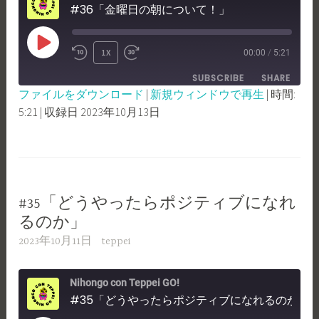
#36「金曜日の朝について！」
PLAY
1X
00:00
/
5:21
REWIND
FAST
EPISODE
SUBSCRIBE
SHARE
10
FORWARD
ファイルをダウンロード
|
新規ウィンドウで再生
|
時間:
SECONDS
30
5:21
|
収録日 2023年10月13日
SHARE
RSS FEED
SECONDS
LINK
EMBED
#35「どうやったらポジティブになれ
るのか」
2023年10月11日
teppei
Nihongo con Teppei GO!
#35「どうやったらポジティブになれるのか」