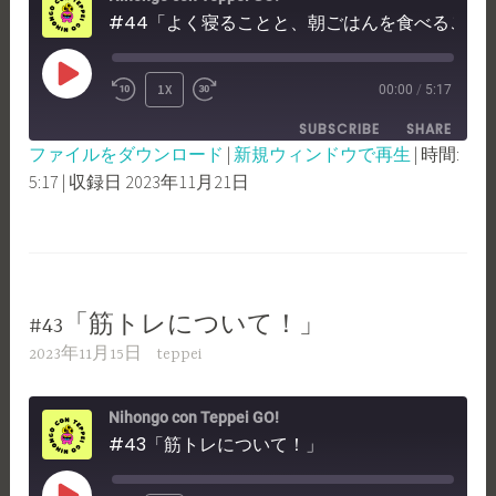
#44「よく寝ることと、朝ごはんを食べることについて！」
PLAY
1X
00:00
/
5:17
REWIND
FAST
EPISODE
SUBSCRIBE
SHARE
10
FORWARD
ファイルをダウンロード
|
新規ウィンドウで再生
|
時間:
SECONDS
30
5:17
|
収録日 2023年11月21日
SHARE
RSS FEED
SECONDS
LINK
EMBED
#43「筋トレについて！」
2023年11月15日
teppei
Nihongo con Teppei GO!
#43「筋トレについて！」