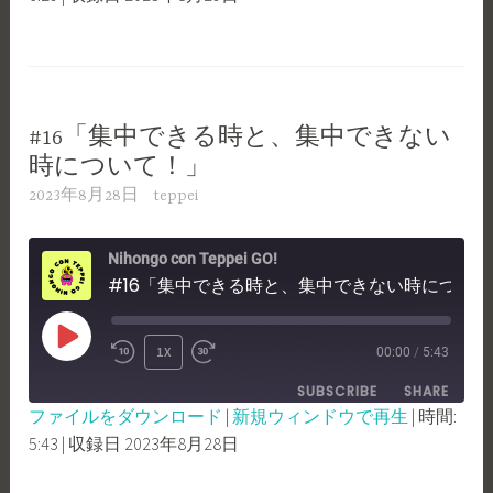
SHARE
RSS FEED
SECONDS
LINK
EMBED
#16「集中できる時と、集中できない
時について！」
2023年8月28日
teppei
Nihongo con Teppei GO!
#16「集中できる時と、集中できない時について！」
PLAY
1X
00:00
/
5:43
REWIND
FAST
EPISODE
SUBSCRIBE
SHARE
10
FORWARD
ファイルをダウンロード
|
新規ウィンドウで再生
|
時間:
SECONDS
30
5:43
|
収録日 2023年8月28日
SHARE
RSS FEED
SECONDS