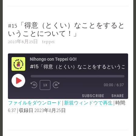
LINK
EMBED
#15「得意（とくい）なことをすると
いうことについて！」
2023年8月25日
teppei
Nihongo con Teppei GO!
#15「得意（とくい）なことをするということについて！」
PLAY
1X
00:00
/
6:37
REWIND
FAST
EPISODE
SUBSCRIBE
SHARE
10
FORWARD
ファイルをダウンロード
|
新規ウィンドウで再生
|
時間:
SECONDS
30
6:37
|
収録日 2023年8月25日
SHARE
RSS FEED
SECONDS
LINK