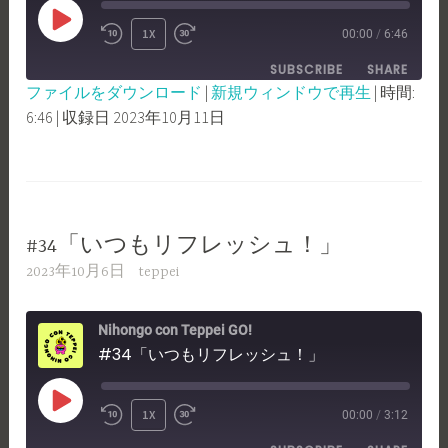
PLAY
1X
00:00
/
6:46
REWIND
FAST
EPISODE
SUBSCRIBE
SHARE
10
FORWARD
ファイルをダウンロード
|
新規ウィンドウで再生
|
時間:
SECONDS
30
6:46
|
収録日 2023年10月11日
SHARE
RSS FEED
SECONDS
LINK
EMBED
#34「いつもリフレッシュ！」
2023年10月6日
teppei
Nihongo con Teppei GO!
#34「いつもリフレッシュ！」
PLAY
1X
00:00
/
3:12
REWIND
FAST
EPISODE