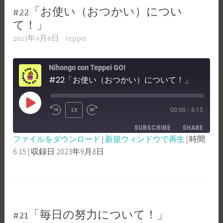
#22「お使い（おつかい）につい
て！」
2023年9月8日
teppei
Nihongo con Teppei GO!
#22「お使い（おつかい）について！」
PLAY
1X
00:00
/
6:15
REWIND
FAST
EPISODE
SUBSCRIBE
SHARE
10
FORWARD
ファイルをダウンロード
|
新規ウィンドウで再生
|
時間:
SECONDS
30
6:15
|
収録日 2023年9月8日
SHARE
RSS FEED
SECONDS
LINK
EMBED
#21「毎日の努力について！」