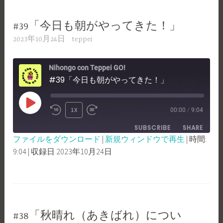
EMBED
#39「今日も朝がやってきた！」
2023年10月24日
teppei
Nihongo con Teppei GO!
#39「今日も朝がやってきた！」
PLAY
1X
00:00
/
9:04
REWIND
FAST
EPISODE
SUBSCRIBE
SHARE
10
FORWARD
ファイルをダウンロード
|
新規ウィンドウで再生
|
時間:
SECONDS
30
9:04
|
収録日 2023年10月24日
SHARE
RSS FEED
SECONDS
LINK
EMBED
#38「秋晴れ（あきばれ）につい