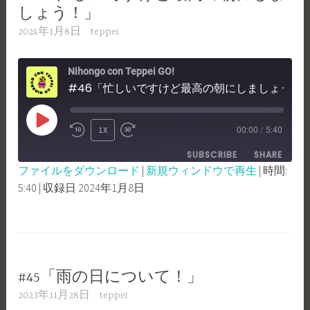
しょう！」
2024年1月8日
teppei
Nihongo con Teppei GO!
#46「忙しいですけど最高の朝にしましょう！」
PLAY
1X
00:00
/
5:40
REWIND
FAST
EPISODE
SUBSCRIBE
SHARE
10
FORWARD
ファイルをダウンロード
|
新規ウィンドウで再生
|
時間:
SECONDS
30
5:40
|
収録日 2024年1月8日
SHARE
RSS FEED
SECONDS
LINK
EMBED
#45「雨の日について！」
2023年11月28日
teppei