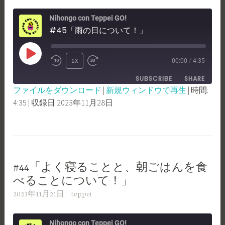
Nihongo con Teppei GO!
#45「雨の日について！」
PLAY
1X
00:00
/
4:35
REWIND
FAST
EPISODE
SUBSCRIBE
SHARE
10
FORWARD
ファイルをダウンロード
|
新規ウィンドウで再生
|
時間:
SECONDS
30
4:35
|
収録日 2023年11月28日
SHARE
RSS FEED
SECONDS
LINK
EMBED
#44「よく寝ることと、朝ごはんを食
べることについて！」
2023年11月21日
teppei
Nihongo con Teppei GO!