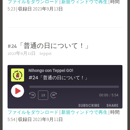
ファイルをダウンロード
|
新規ウィンドウで再生
|
時間:
SECONDS
30
5:23
|
収録日 2023年9月13日
SHARE
RSS FEED
SECONDS
LINK
EMBED
#24「普通の日について！」
2023年9月11日
teppei
Nihongo con Teppei GO!
#24「普通の日について！」
PLAY
1X
00:00
/
5:54
REWIND
FAST
EPISODE
SUBSCRIBE
SHARE
10
FORWARD
ファイルをダウンロード
|
新規ウィンドウで再生
|
時間:
SECONDS
30
5:54
|
収録日 2023年9月11日
SHARE
RSS FEED
SECONDS