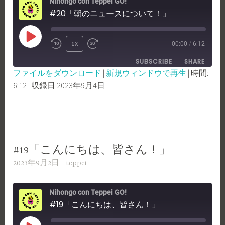
Nihongo con Teppei GO!
#20「朝のニュースについて！」
PLAY
1X
00:00
/
6:12
REWIND
FAST
EPISODE
SUBSCRIBE
SHARE
10
FORWARD
ファイルをダウンロード
|
新規ウィンドウで再生
|
時間:
SECONDS
30
6:12
|
収録日 2023年9月4日
SHARE
RSS FEED
SECONDS
LINK
EMBED
#19「こんにちは、皆さん！」
2023年9月2日
teppei
Nihongo con Teppei GO!
#19「こんにちは、皆さん！」