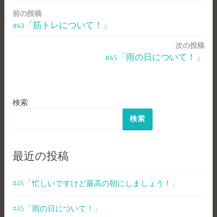
前の投稿
投
#43「筋トレについて！」
稿
次の投稿
ナ
#45「雨の日について！」
ビ
ゲ
検索
ー
検索
シ
ョ
ン
最近の投稿
#46「忙しいですけど最高の朝にしましょう！」
#45「雨の日について！」