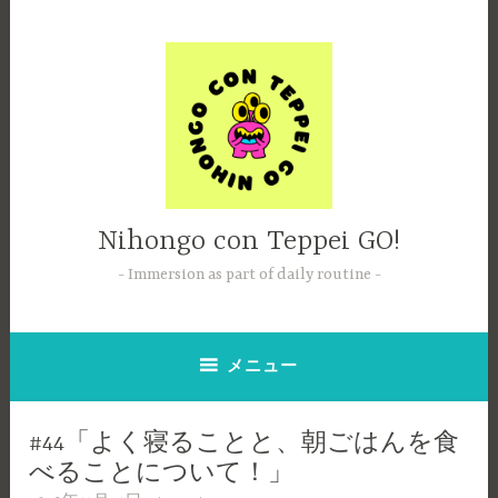
コ
ン
テ
ン
ツ
へ
ス
キ
ッ
Nihongo con Teppei GO!
プ
Immersion as part of daily routine
メニュー
#44「よく寝ることと、朝ごはんを食
べることについて！」