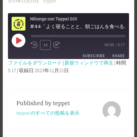
2023年11月21日
teppei
Nihongo con Teppei GO!
#44「よく寝ることと、朝ごはんを食べることについて！」
PLAY
1X
00:00
/
5:17
REWIND
FAST
EPISODE
SUBSCRIBE
SHARE
10
FORWARD
ファイルをダウンロード
|
新規ウィンドウで再生
|
時間:
SECONDS
30
5:17
|
収録日 2023年11月21日
SHARE
RSS FEED
SECONDS
LINK
EMBED
Published by
teppei
teppei のすべての投稿を表示